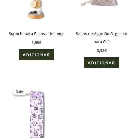
Suporte para Escova de Loiça
Sacos de Algodão Orgânico
para Chá
6,95
€
3,95
€
ADICIONAR
ADICIONAR
O
O
preço
preço
Sale!
Sale!
original
atual
era:
é:
6,95€.
3,47€.